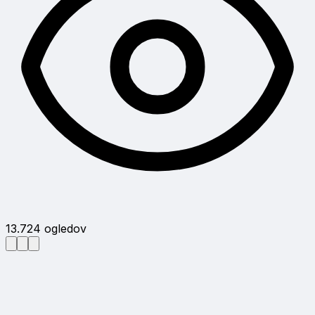
13.724
ogledov