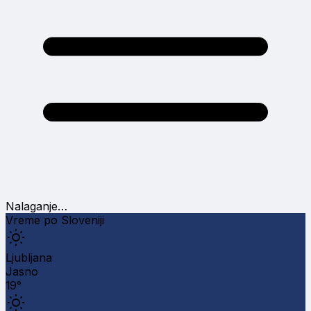
Nalaganje…
Vreme po Sloveniji
Ljubljana
Jasno
19°