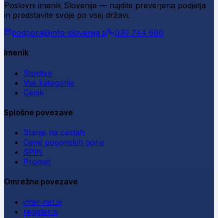
Poslovni imenik Slovenije — najdite preverjena podjetja
in predstavite svoje po vsej državi.
podpora@info-slovenija.si
030 744 680
Imenik
Storitve
Vse kategorije
Cenik
Splošne povezave
Stanje na cestah
Cene pogonskih goriv
SPIN
Promet
Omrežne povezave
inter-net.si
register.si