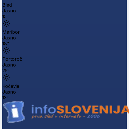
Bled
Jasno
15°
Maribor
Jasno
18°
Portorož
Jasno
25°
Kočevje
Jasno
13°