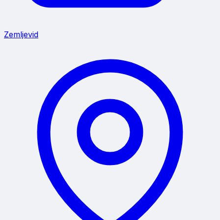
Zemljevid