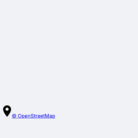
Še ni mnenj
Bodite prvi, ki delite izkušnjo.
Napiši mnenje
© OpenStreetMap