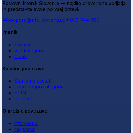
Poslovni imenik Slovenije — najdite preverjena podjetja
in predstavite svoje po vsej državi.
podpora@info-slovenija.si
030 744 680
Imenik
Storitve
Vse kategorije
Cenik
Splošne povezave
Stanje na cestah
Cene pogonskih goriv
SPIN
Promet
Omrežne povezave
inter-net.si
register.si