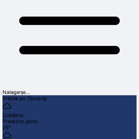
Nalaganje…
Vreme po Sloveniji
Ljubljana
Pretežno jasno
26°