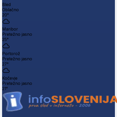
Bled
Oblačno
20°
Maribor
Pretežno jasno
25°
Portorož
Pretežno jasno
27°
Kočevje
Pretežno jasno
21°