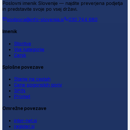
Poslovni imenik Slovenije — najdite preverjena podjetja
in predstavite svoje po vsej državi.
podpora@info-slovenija.si
030 744 680
Imenik
Storitve
Vse kategorije
Cenik
Splošne povezave
Stanje na cestah
Cene pogonskih goriv
SPIN
Promet
Omrežne povezave
inter-net.si
register.si