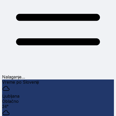
Nalaganje…
Vreme po Sloveniji
Ljubljana
Oblačno
24°