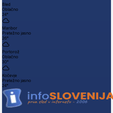
Bled
Oblačno
24°
Maribor
Pretežno jasno
26°
Portorož
Oblačno
30°
Kočevje
Pretežno jasno
24°